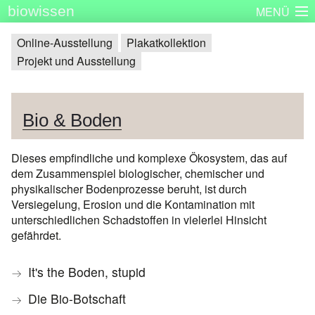
biowissen
MENÜ
Startseite
Skizzenbücher
Plakatserie
Dinge
Online-Ausstellung
Plakatkollektion
Projekt und Ausstellung
Über biowissen
Aktuell
Partner
Kontakt
Impressum
Bio & Boden
Dieses empfindliche und komplexe Ökosystem, das auf
dem Zusammenspiel biologischer, chemischer und
physikalischer Bodenprozesse beruht, ist durch
Versiegelung, Erosion und die Kontamination mit
unterschiedlichen Schadstoffen in vielerlei Hinsicht
gefährdet.
It's the Boden, stupid
Die Bio-Botschaft