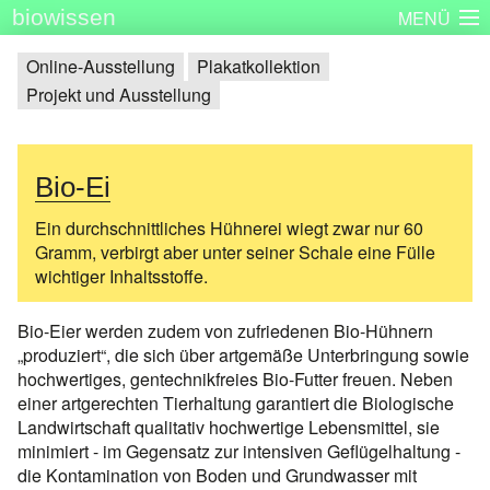
biowissen
MENÜ
Startseite
Skizzenbücher
Plakatserie
Dinge
Online-Ausstellung
Plakatkollektion
Projekt und Ausstellung
Über biowissen
Aktuell
Partner
Kontakt
Impressum
Bio-Ei
Ein durchschnittliches Hühnerei wiegt zwar nur 60
Gramm, verbirgt aber unter seiner Schale eine Fülle
wichtiger Inhaltsstoffe.
Bio-Eier werden zudem von zufriedenen Bio-Hühnern
„produziert“, die sich über artgemäße Unterbringung sowie
hochwertiges, gentechnikfreies Bio-Futter freuen. Neben
einer artgerechten Tierhaltung garantiert die Biologische
Landwirtschaft qualitativ hochwertige Lebensmittel, sie
minimiert - im Gegensatz zur intensiven Geflügelhaltung -
die Kontamination von Boden und Grundwasser mit