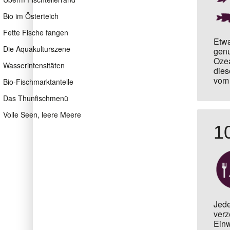
Bio im Österteich
Fette Fische fangen
Etwa
Die Aquakulturszene
genu
Ozea
Wasserintensitäten
dies
vom 
Bio-Fischmarktanteile
Das Thunfischmenü
Volle Seen, leere Meere
1
Jede
verz
Einw