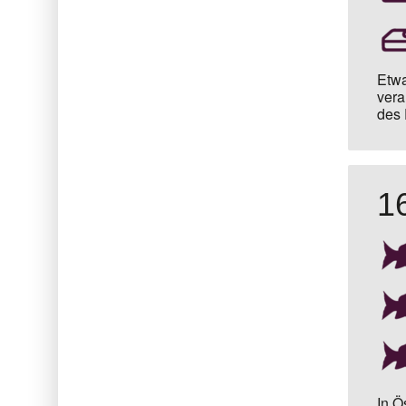
Etwa
vera
des 
1
In Ö