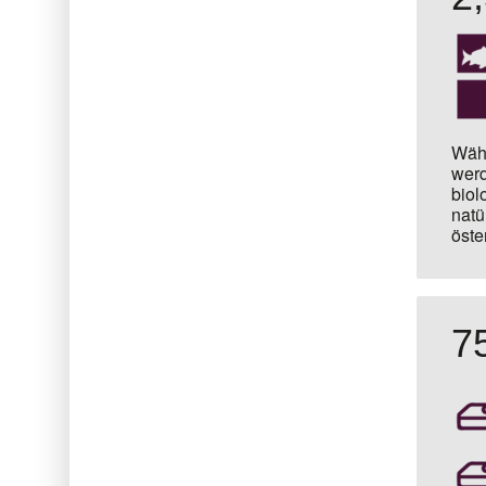
Währ
werd
biol
natü
öste
7