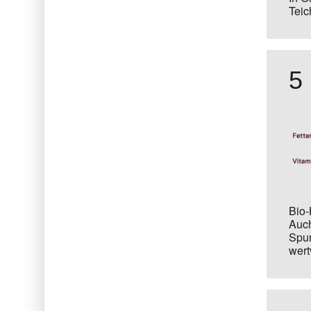
Teic
5
Bio-
Auch
Spur
wert