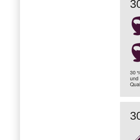
3
30 %
und
Qual
3