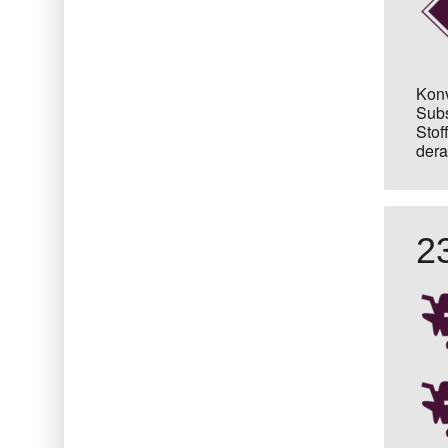
Konv
Subs
Stof
dera
2