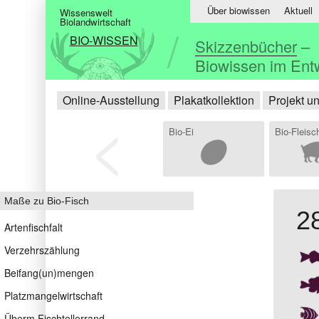
Über biowissen
Aktuell
Wissenswelt
Biolandwirtschaft
BIO-WISSEN
Skizzenbücher
–
Biowissen im Ent
Online-Ausstellung
Plakatkollektion
Projekt u
<
Bio-Ei
Bio-Fleisc
Maße zu Bio-Fisch
2
Artenfischfalt
Verzehrszählung
Beifang(un)mengen
Platzmangelwirtschaft
Überm Fischtellerrand