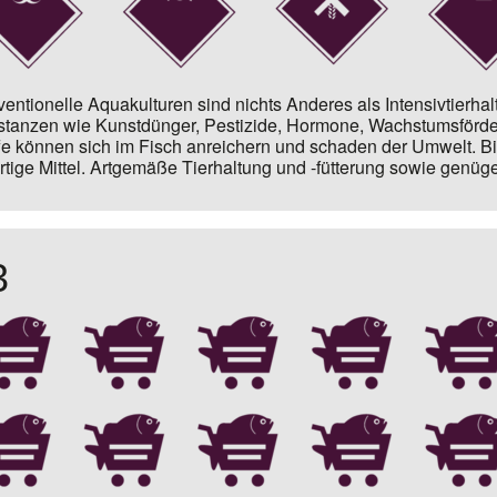
entionelle Aquakulturen sind nichts Anderes als Intensivtierha
tanzen wie Kunstdünger, Pestizide, Hormone, Wachstumsförder
fe können sich im Fisch anreichern und schaden der Umwelt. Bi
rtige Mittel. Artgemäße Tierhaltung und -fütterung sowie genüg
3