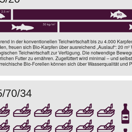
end in der konventionellen Teichwirtschaft bis zu
4.000 Karpfen
en, freuen sich Bio-Karpfen über ausreichend „Auslauf“: 20 m² 
ogischen Teichwirtschaft zur Verfügung. Die notwendige Bewegu
rlichen Futter zu ernähren. Zugefüttert wird minimal – und selbs
rreichische Bio-Forellen können sich über Wasserqualität und 
5/70/34