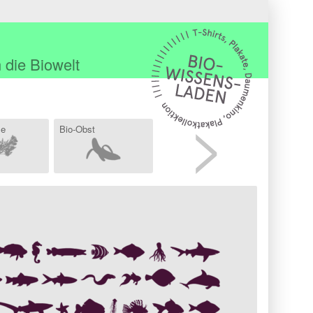
 die Biowelt
>
se
Bio-Obst