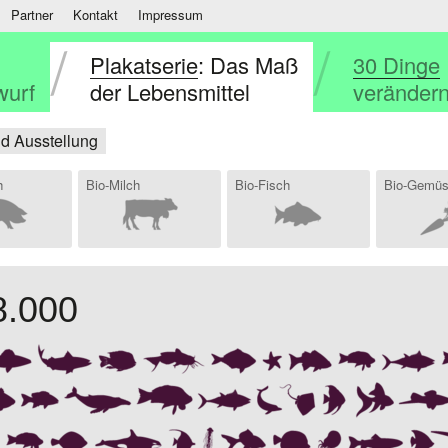
Partner
Kontakt
Impressum
Plakatserie
: Das Maß
30 Dinge
wurf
der Lebensmittel
verändern
nd Ausstellung
h
Bio-Milch
Bio-Fisch
Bio-Gemü
8.000