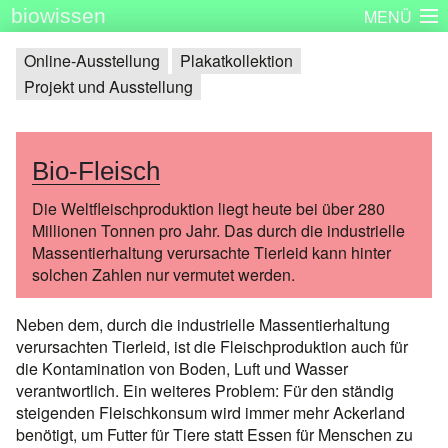
biowissen
MENÜ
Startseite
Skizzenbücher
Plakatserie
Dinge
Online-Ausstellung
Plakatkollektion
Projekt und Ausstellung
Über biowissen
Aktuell
Partner
Kontakt
Impressum
Bio-Fleisch
Die Weltfleischproduktion liegt heute bei über 280
Millionen Tonnen pro Jahr. Das durch die industrielle
Massentierhaltung verursachte Tierleid kann hinter
solchen Zahlen nur vermutet werden.
Neben dem, durch die industrielle Massentierhaltung
verursachten Tierleid, ist die Fleischproduktion auch für
die Kontamination von Boden, Luft und Wasser
verantwortlich. Ein weiteres Problem: Für den ständig
steigenden Fleischkonsum wird immer mehr Ackerland
benötigt, um Futter für Tiere statt Essen für Menschen zu