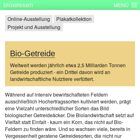
biowissen
MENÜ
Startseite
Skizzenbücher
Plakatserie
Dinge
Online-Ausstellung
Plakatkollektion
Projekt und Ausstellung
Über biowissen
Aktuell
Partner
Kontakt
Impressum
Bio-Getreide
Weltweit werden jährlich etwa 2,5 Milliarden Tonnen
Getreide produziert - ein Drittel davon wird an
landwirtschaftliche Nutztiere verfüttert.
Während auf intensiv bewirtschafteten Feldern
ausschließlich Hochertragssorten kultiviert werden, prägt
eine Vielzahl unterschiedlicher Sorten das Bild
biologischer Getreideäcker. Die Biolandwirtschaft setzt auf
Vielfalt statt Einfalt - kaum ein Korn, das nicht auf Bio-
Feldern zu finden wäre. Und so wachsen viele, bereits in
Vergessenheit geratene Getreidesorten, die nicht nur