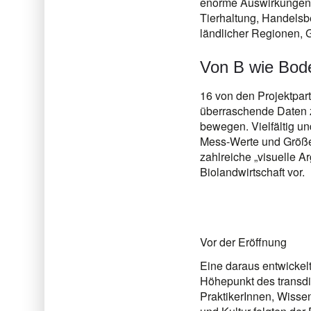
enorme Auswirkungen: 
Tierhaltung, Handelsb
ländlicher Regionen, 
Von B wie Bod
16 von den Projektpa
überraschende Daten z
bewegen. Vielfältig u
Mess-Werte und Größe
zahlreiche „visuelle A
Biolandwirtschaft vor.
Vor der Eröffnung
Eine daraus entwickel
Höhepunkt des transdi
PraktikerInnen, Wissen