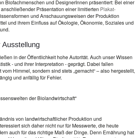
n Biofachmenschen und DesignerInnen präsentiert: Bei einer
 anschließender Präsentation einer limitierten
Plakat-
ssensformen und Anschauungsweisen der Produktion
ttel und ihrem Einfluss auf Ökologie, Ökonomie, Soziales und
rund.
 Ausstellung
eßen in der Öffentlichkeit hohe Autorität. Auch unser Wissen
stik - und ihrer Interpretation - geprägt. Dabei fallen
ht vom Himmel, sondern sind stets „gemacht“ – also hergestellt,
ngig und anfällig für Fehler.
issenswelten der Biolandwirtschaft"
ändnis von landwirtschaftlicher Produktion und
teressiert sich daher nicht nur für Messwerte, die heute
dern auch für das richtige Maß der Dinge. Denn Ernährung hat