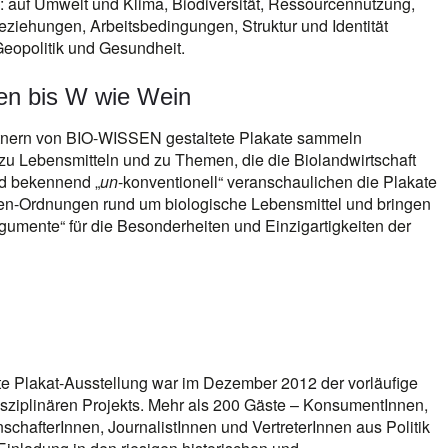
auf Umwelt und Klima, Biodiversität, Ressourcennutzung,
eziehungen, Arbeitsbedingungen, Struktur und Identität
Geopolitik und Gesundheit.
en bis W wie Wein
rtnern von BIO-WISSEN gestaltete Plakate sammeln
u Lebensmitteln und zu Themen, die die Biolandwirtschaft
nd bekennend „
un
-konventionell“ veranschaulichen die Plakate
n-Ordnungen rund um biologische Lebensmittel und bringen
rgumente“ für die Besonderheiten und Einzigartigkeiten der
te Plakat-Ausstellung war im Dezember 2012 der vorläufige
sziplinären Projekts. Mehr als 200 Gäste – KonsumentInnen,
schafterInnen, JournalistInnen und VertreterInnen aus Politik