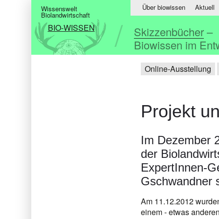
Über biowissen
Aktuell
Wissenswelt
Biolandwirtschaft
BIO-WISSEN
Skizzenbücher
–
Biowissen im Ent
Online-Ausstellung
Projekt u
Im Dezember 20
der Biolandwirt
ExpertInnen-G
Gschwandner s
Am 11.12.2012 wurden
einem - etwas anderen