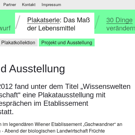
Partner
Kontakt
Impressum
Plakatserie
: Das Maß
30 Dinge
wurf
der Lebensmittel
verändern
Plakatkollektion
Projekt und Ausstellung
nd Ausstellung
12 fand unter dem Titel „Wissenswelten
schaft“ eine Plakatausstellung mit
esprächen im Etablissement
tatt.
 im legendären Wiener Etablissement „Gschwandner“ an
 - Abend der biologischen Landwirtschaft Früchte