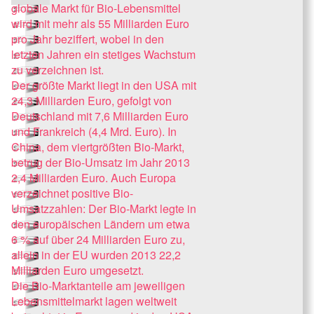
globale Markt für Bio-Lebensmittel
wird mit mehr als 55 Milliarden Euro
pro Jahr beziffert, wobei in den
letzten Jahren ein stetiges Wachstum
zu verzeichnen ist.
Der größte Markt liegt in den USA mit
24,3 Milliarden Euro, gefolgt von
Deutschland mit 7,6 Milliarden Euro
und Frankreich (4,4 Mrd. Euro). In
China, dem viertgrößten Bio-Markt,
betrug der Bio-Umsatz im Jahr 2013
2,4 Milliarden Euro. Auch Europa
verzeichnet positive Bio-
Umsatzzahlen: Der Bio-Markt legte in
den europäischen Ländern um etwa
6 % auf über 24 Milliarden Euro zu,
allein in der EU wurden 2013 22,2
Milliarden Euro umgesetzt.
Die Bio-Marktanteile am jeweiligen
Lebensmittelmarkt lagen weltweit