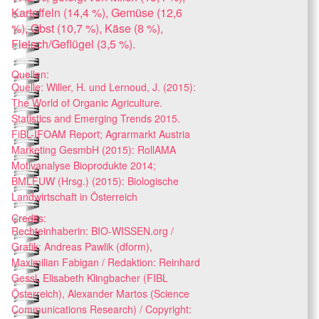
Kartoffeln (14,4 %), Gemüse (12,6
%), Obst (10,7 %), Käse (8 %),
Fleisch/Geflügel (3,5 %).
Quellen:
Quelle: Willer, H. und Lernoud, J. (2015):
The World of Organic Agriculture.
Statistics and Emerging Trends 2015.
FiBL-IFOAM Report; Agrarmarkt Austria
Marketing GesmbH (2015): RollAMA
Motivanalyse Bioprodukte 2014;
BMLFUW (Hrsg.) (2015): Biologische
Landwirtschaft in Österreich
Credits:
Rechteinhaberin: BIO-WISSEN.org /
Grafik: Andreas Pawlik (dform),
Maximilian Fabigan / Redaktion: Reinhard
Gessl, Elisabeth Klingbacher (FIBL
Österreich), Alexander Martos (Science
Communications Research) / Copyright: