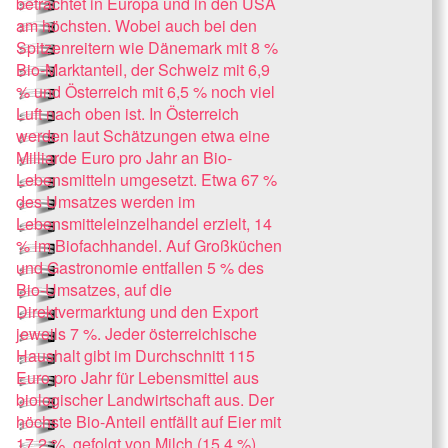
betrachtet in Europa und in den USA
am höchsten. Wobei auch bei den
Spitzenreitern wie Dänemark mit 8 %
Bio-Marktanteil, der Schweiz mit 6,9
% und Österreich mit 6,5 % noch viel
Luft nach oben ist. In Österreich
werden laut Schätzungen etwa eine
Milliarde Euro pro Jahr an Bio-
Lebensmitteln umgesetzt. Etwa 67 %
des Umsatzes werden im
Lebensmitteleinzelhandel erzielt, 14
% im Biofachhandel. Auf Großküchen
und Gastronomie entfallen 5 % des
Bio-Umsatzes, auf die
Direktvermarktung und den Export
jeweils 7 %. Jeder österreichische
Haushalt gibt im Durchschnitt 115
Euro pro Jahr für Lebensmittel aus
biologischer Landwirtschaft aus. Der
höchste Bio-Anteil entfällt auf Eier mit
17,2 %, gefolgt von Milch (15,4 %),