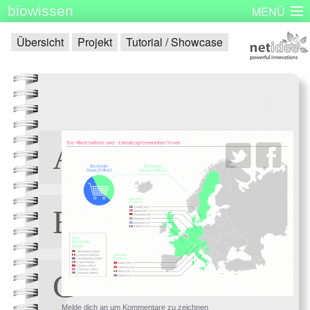
biowissen
MENÜ
Startseite
Skizzenbücher
Plakatserie
Dinge
Übersicht
Projekt
Tutorial / Showcase
Über biowissen
Aktuell
Partner
Kontakt
Impressum
<
>
Melde dich an um Kommentare zu zeichnen