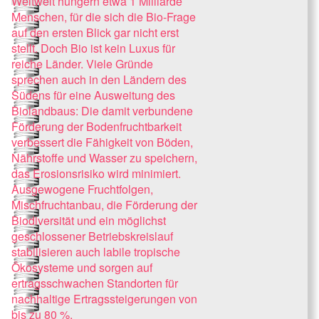
Weltweit hungern etwa 1 Milliarde
Menschen, für die sich die Bio-Frage
auf den ersten Blick gar nicht erst
stellt. Doch Bio ist kein Luxus für
reiche Länder. Viele Gründe
sprechen auch in den Ländern des
Südens für eine Ausweitung des
Biolandbaus: Die damit verbundene
Förderung der Bodenfruchtbarkeit
verbessert die Fähigkeit von Böden,
Nährstoffe und Wasser zu speichern,
das Erosionsrisiko wird minimiert.
Ausgewogene Fruchtfolgen,
Mischfruchtanbau, die Förderung der
Biodiversität und ein möglichst
geschlossener Betriebskreislauf
stabilisieren auch labile tropische
Ökosysteme und sorgen auf
ertragsschwachen Standorten für
nachhaltige Ertragssteigerungen von
bis zu 80 %.