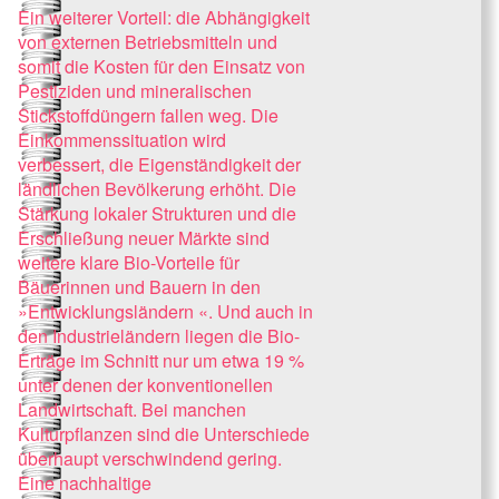
Ein weiterer Vorteil: die Abhängigkeit
von externen Betriebsmitteln und
somit die Kosten für den Einsatz von
Pestiziden und mineralischen
Stickstoffdüngern fallen weg. Die
Einkommenssituation wird
verbessert, die Eigenständigkeit der
ländlichen Bevölkerung erhöht. Die
Stärkung lokaler Strukturen und die
Erschließung neuer Märkte sind
weitere klare Bio-Vorteile für
Bäuerinnen und Bauern in den
»Entwicklungsländern «. Und auch in
den Industrieländern liegen die Bio-
Erträge im Schnitt nur um etwa 19 %
unter denen der konventionellen
Landwirtschaft. Bei manchen
Kulturpflanzen sind die Unterschiede
überhaupt verschwindend gering.
Eine nachhaltige