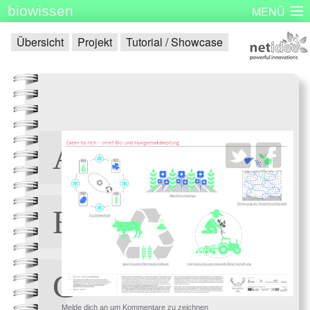
biowissen
MENÜ
Startseite
Skizzenbücher
Plakatserie
Dinge
Übersicht
Projekt
Tutorial / Showcase
Über biowissen
Aktuell
Partner
Kontakt
Impressum
<
>
Melde dich an um Kommentare zu zeichnen