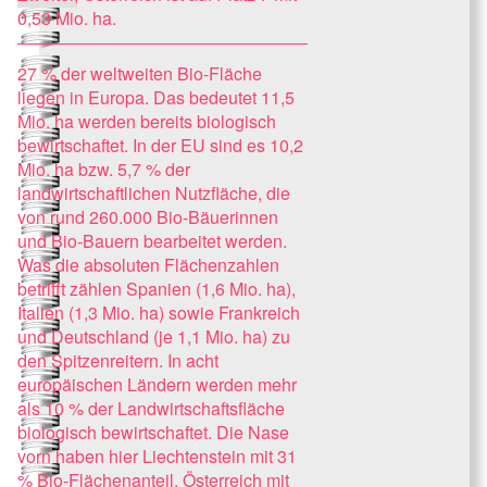
0,53 Mio. ha.
27 % der weltweiten Bio-Fläche
liegen in Europa. Das bedeutet 11,5
Mio. ha werden bereits biologisch
bewirtschaftet. In der EU sind es 10,2
Mio. ha bzw. 5,7 % der
landwirtschaftlichen Nutzfläche, die
von rund 260.000 Bio-Bäuerinnen
und Bio-Bauern bearbeitet werden.
Was die absoluten Flächenzahlen
betrifft zählen Spanien (1,6 Mio. ha),
Italien (1,3 Mio. ha) sowie Frankreich
und Deutschland (je 1,1 Mio. ha) zu
den Spitzenreitern. In acht
europäischen Ländern werden mehr
als 10 % der Landwirtschaftsfläche
biologisch bewirtschaftet. Die Nase
vorn haben hier Liechtenstein mit 31
% Bio-Flächenanteil, Österreich mit