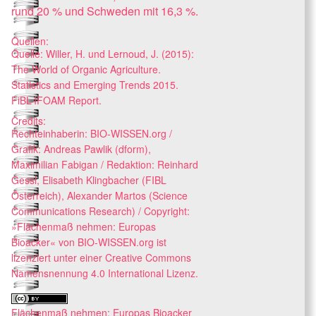
rund 20 % und Schweden mit 16,3 %.
Quellen:
Quelle: Willer, H. und Lernoud, J. (2015):
The World of Organic Agriculture.
Statistics and Emerging Trends 2015.
FiBL-IFOAM Report.
Credits:
Rechteinhaberin: BIO-WISSEN.org /
Grafik: Andreas Pawlik (dform),
Maximilian Fabigan / Redaktion: Reinhard
Gessl, Elisabeth Klingbacher (FIBL
Österreich), Alexander Martos (Science
Communications Research) / Copyright:
»Flächenmaß nehmen: Europas
Bioacker« von BIO-WISSEN.org ist
lizenziert unter einer Creative Commons
Namensnennung 4.0 International Lizenz.
Flächenmaß nehmen: Europas Bioacker