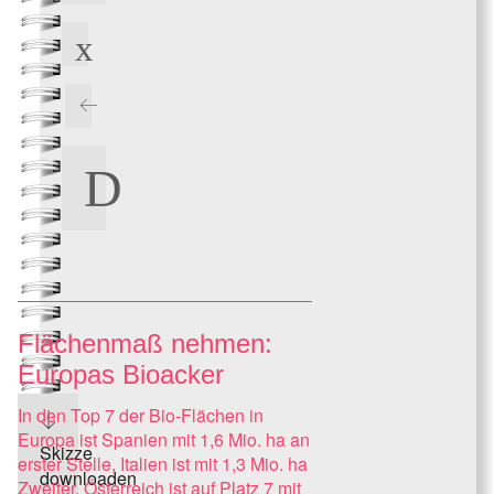
Flächenmaß nehmen:
Europas Bioacker
In den Top 7 der Bio-Flächen in
Europa ist Spanien mit 1,6 Mio. ha an
Skizze
erster Stelle, Italien ist mit 1,3 Mio. ha
downloaden
Zweiter, Österreich ist auf Platz 7 mit