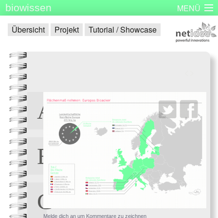
biowissen
MENÜ
Startseite
Skizzenbücher
Plakatserie
Dinge
Übersicht
Projekt
Tutorial / Showcase
Über biowissen
Aktuell
Partner
Kontakt
Impressum
<
>
Melde dich an um Kommentare zu zeichnen