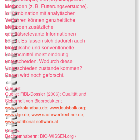
Methoden (z. B. Fütterungsversuche).
In Kombination mit analytischen
Verfahren können ganzheitliche
Methoden zusätzliche
qualitätsrelevante Informationen
liefern. Es lassen sich dadurch auch
biologische und konventionelle
Lebensmittel meist eindeutig
unterscheiden. Wodurch diese
Unterschieden zustande kommen?
Daran wird noch geforscht.
Quellen:
Quelle: FiBL-Dossier (2006): Qualität und
Sicherheit von Bioprodukten;
www.oekolandbau.de;
www.louisbolk.org;
www.dge.de;
www.naehrwertrechner.de;
www.nutritional-software.at
Credits:
Rechteinhaberin: BIO-WISSEN.org /