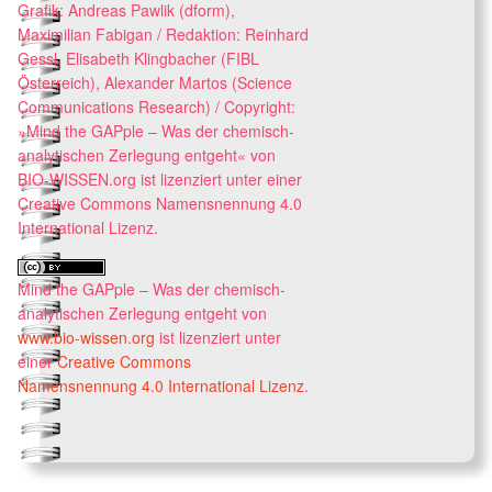
Grafik: Andreas Pawlik (dform),
Maximilian Fabigan / Redaktion: Reinhard
Gessl, Elisabeth Klingbacher (FIBL
Österreich), Alexander Martos (Science
Communications Research) / Copyright:
»Mind the GAPple – Was der chemisch-
analytischen Zerlegung entgeht« von
BIO-WISSEN.org ist lizenziert unter einer
Creative Commons Namensnennung 4.0
International Lizenz.
Mind the GAPple – Was der chemisch-
analytischen Zerlegung entgeht
von
www.bio-wissen.org
ist lizenziert unter
einer
Creative Commons
Namensnennung 4.0 International Lizenz
.