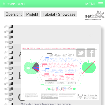
biowissen
MENÜ
Startseite
Skizzenbücher
Plakatserie
Dinge
Übersicht
Projekt
Tutorial / Showcase
Über biowissen
Aktuell
Partner
Kontakt
Impressum
<
>
Melde dich an um Kommentare zu zeichnen