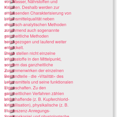
von Wasser, Nährstoffen und
Kalorien. Deshalb werden zur
umfassenden Charakterisierung von
Lebensmittelqualität neben
chemisch-analytischen Methoden
zunehmend auch sogenannte
ganzheitliche Methoden
herangezogen und laufend weiter
entwickelt.
Diese stellen nicht einzelne
Inhaltsstoffe in den Mittelpunkt,
sondern das ganzheitliche
Zusammenwirken der einzelnen
Bestandteile - die »Vitalität« des
Lebensmittels und seine funktionalen
Eigenschaften. Zu den
ganzheitlichen Verfahren zählen
bildschaffende (z. B. Kupferchlorid-
Kristallisation), physikalische (z. B.
Fluoreszenz-Anregungs-
Spektroskopie) und physiologische