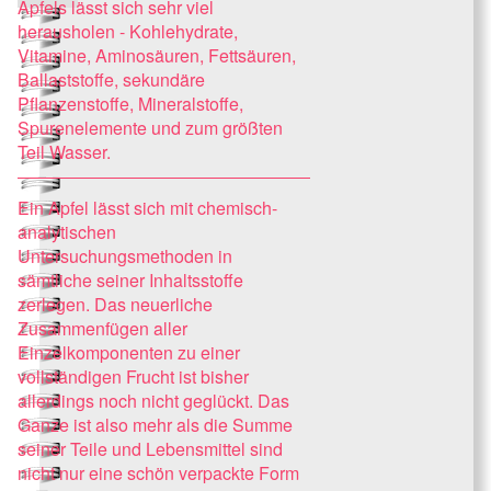
Apfels lässt sich sehr viel
herausholen - Kohlehydrate,
Vitamine, Aminosäuren, Fettsäuren,
Ballaststoffe, sekundäre
Pflanzenstoffe, Mineralstoffe,
Spurenelemente und zum größten
Teil Wasser.
Ein Apfel lässt sich mit chemisch-
analytischen
Untersuchungsmethoden in
sämtliche seiner Inhaltsstoffe
zerlegen. Das neuerliche
Zusammenfügen aller
Einzelkomponenten zu einer
vollständigen Frucht ist bisher
allerdings noch nicht geglückt. Das
Ganze ist also mehr als die Summe
seiner Teile und Lebensmittel sind
nicht nur eine schön verpackte Form