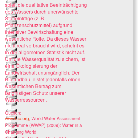
spielt die qualitative Beeinträchtigung
des Wassers durch unerwünschte
Stoffeinträge (z. B.
Pflanzenschutzmittel) aufgrund
intensiver Bewirtschaftung eine
wesentliche Rolle. Da dieses Wasser
nicht real verbraucht wird, scheint es
in der allgemeinen Statistik nicht auf.
Um die Wasserqualität zu sichern, ist
eine Ökologisierung der
Landwirtschaft unumgänglich: Der
Biolandbau leistet jedenfalls einen
wesentlichen Beitrag zum
langfristigen Schutz unserer
Wasserressourcen.
Quellen:
www.fao.org;
World Water Assessment
Programme (WWAP) (2009): Water in a
Changing World.