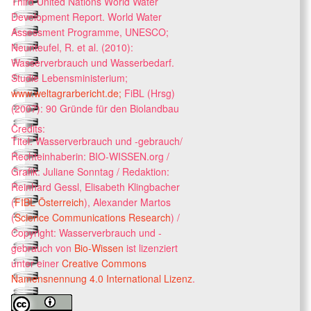
Third United Nations World Water
Development Report. World Water
Assessment Programme, UNESCO;
Neunteufel, R. et al. (2010):
Wasserverbrauch und Wasserbedarf.
Studie Lebensministerium;
www.weltagrarbericht.de;
FiBL (Hrsg)
(2007): 90 Gründe für den Biolandbau
Credits:
Titel: Wasserverbrauch und -gebrauch/
Rechteinhaberin: BIO-WISSEN.org /
Grafik: Juliane Sonntag / Redaktion:
Reinhard Gessl, Elisabeth Klingbacher
(
FIBL Österreic
h
), Alexander Martos
(
Science Communications Research
) /
Copyright:
Wasserverbrauch und -
gebrauch
von
Bio-Wissen
ist lizenziert
unter einer
Creative Commons
Namensnennung 4.0 International Lizenz
.