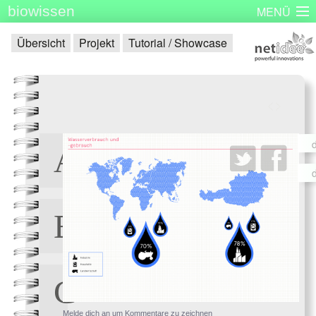
biowissen
MENÜ
Startseite
Skizzenbücher
Plakatserie
Dinge
Übersicht
Projekt
Tutorial / Showcase
Über biowissen
Aktuell
Partner
Kontakt
Impressum
<
>
Melde dich an um Kommentare zu zeichnen