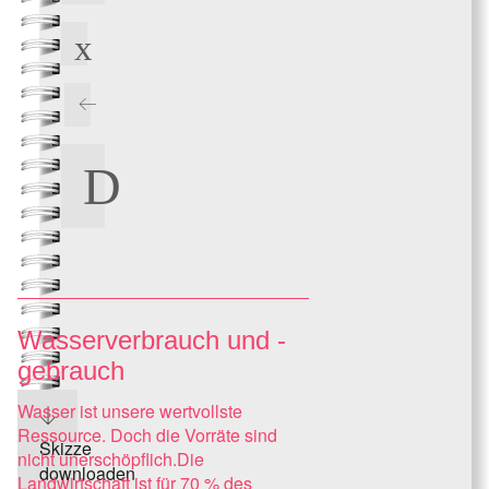
Wasserverbrauch und -
gebrauch
Wasser ist unsere wertvollste
Ressource. Doch die Vorräte sind
Skizze
nicht unerschöpflich.Die
downloaden
Landwirtschaft ist für 70 % des