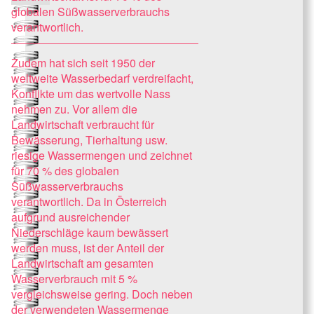
globalen Süßwasserverbrauchs
verantwortlich.
Zudem hat sich seit 1950 der
weltweite Wasserbedarf verdreifacht,
Konflikte um das wertvolle Nass
nehmen zu. Vor allem die
Landwirtschaft verbraucht für
Bewässerung, Tierhaltung usw.
riesige Wassermengen und zeichnet
für 70 % des globalen
Süßwasserverbrauchs
verantwortlich. Da in Österreich
aufgrund ausreichender
Niederschläge kaum bewässert
werden muss, ist der Anteil der
Landwirtschaft am gesamten
Wasserverbrauch mit 5 %
vergleichsweise gering. Doch neben
der verwendeten Wassermenge