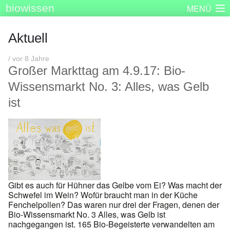
biowissen
MENÜ
Startseite
Skizzenbücher
Plakatserie
Dinge
Aktuell
Über biowissen
Aktuell
Partner
Kontakt
Impressum
/ vor 8 Jahre
Großer Markttag am 4.9.17: Bio-
Wissensmarkt No. 3: Alles, was Gelb
ist
Gibt es auch für Hühner das Gelbe vom Ei? Was macht der
Schwefel im Wein? Wofür braucht man in der Küche
Fenchelpollen? Das waren nur drei der Fragen, denen der
Bio-Wissensmarkt No. 3 Alles, was Gelb ist
nachgegangen ist. 165 Bio-Begeisterte verwandelten am