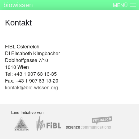
biowissen
MENÜ
Startseite
Skizzenbücher
Plakatserie
Dinge
Kontakt
Über biowissen
Aktuell
Partner
Kontakt
Impressum
FIBL Österreich
DI Elisabeth Klingbacher
Doblhoffgasse 7/10
1010 Wien
Tel: +43 1 907 63 13-35
Fax: +43 1 907 63 13-20
k
ontakt@bio-wissen.org
Eine Initiative von