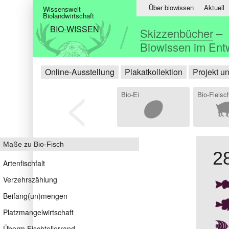
Über biowissen
Aktuell
Wissenswelt
Biolandwirtschaft
BIO-WISSEN
Skizzenbücher
–
Biowissen im Ent
Online-Ausstellung
Plakatkollektion
Projekt u
<
Bio-Ei
Bio-Fleisc
Maße zu Bio-Fisch
2
Artenfischfalt
Verzehrszählung
Beifang(un)mengen
Platzmangelwirtschaft
Überm Fischtellerrand