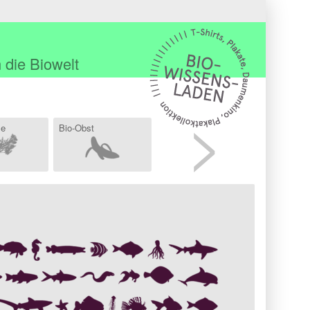
 die Biowelt
>
se
Bio-Obst