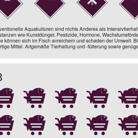
entionelle Aquakulturen sind nichts Anderes als Intensivtierha
tanzen wie Kunstdünger, Pestizide, Hormone, Wachstumsförder
fe können sich im Fisch anreichern und schaden der Umwelt. Bi
rtige Mittel. Artgemäße Tierhaltung und -fütterung sowie genüg
3