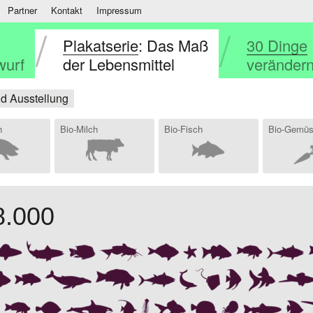
Partner
Kontakt
Impressum
Plakatserie
: Das Maß
30 Dinge
wurf
der Lebensmittel
verändern
nd Ausstellung
h
Bio-Milch
Bio-Fisch
Bio-Gemü
8.000