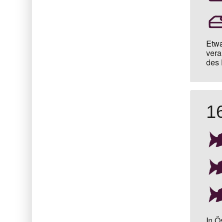
Etwa
vera
des 
1
In Ö