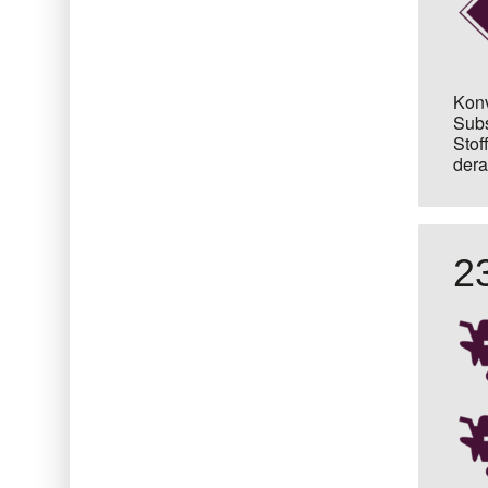
Konv
Subs
Stof
dera
2