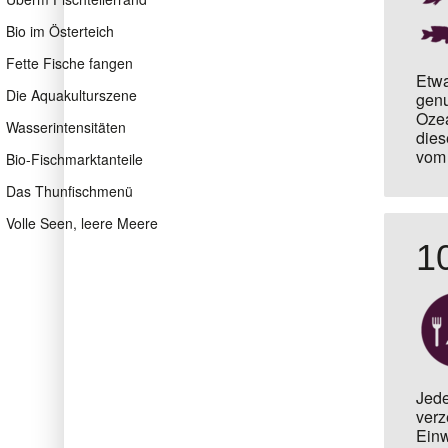
Bio im Österteich
Fette Fische fangen
Etwa
Die Aquakulturszene
genu
Ozea
Wasserintensitäten
dies
vom 
Bio-Fischmarktanteile
Das Thunfischmenü
Volle Seen, leere Meere
1
Jede
verz
Einw