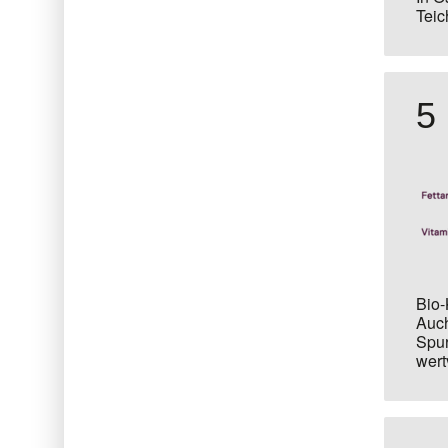
Teic
5
Bio-
Auch
Spur
wert