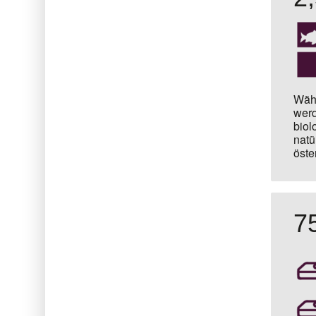
Währ
werd
biol
natü
öste
7