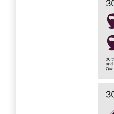
3
30 %
und
Qual
3