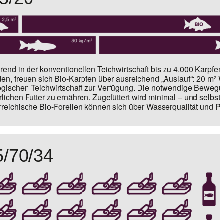
end in der konventionellen Teichwirtschaft bis zu
4.000 Karpfen
en, freuen sich Bio-Karpfen über ausreichend „Auslauf“: 20 m² 
ogischen Teichwirtschaft zur Verfügung. Die notwendige Bewegu
rlichen Futter zu ernähren. Zugefüttert wird minimal – und selbs
rreichische Bio-Forellen können sich über Wasserqualität und 
5/70/34