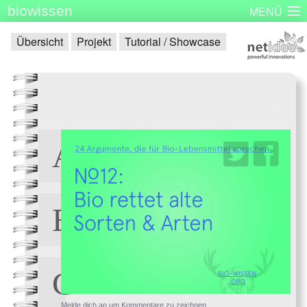
biowissen
MENÜ
Startseite
Skizzenbücher
Plakatserie
Dinge
Übersicht
Projekt
Tutorial / Showcase
Über biowissen
Aktuell
Partner
Kontakt
Impressum
<
>
Melde dich an um Kommentare zu zeichnen