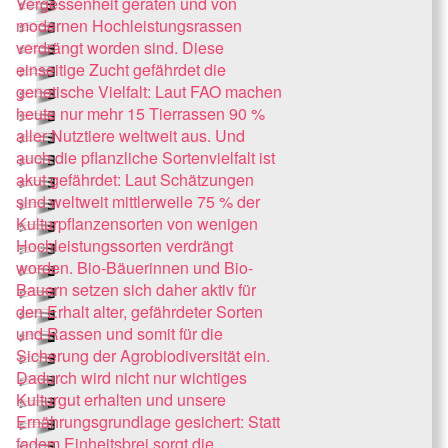
Vergessenheit geraten und von
modernen Hochleistungsrassen
verdrängt worden sind. Diese
einseitige Zucht gefährdet die
genetische Vielfalt: Laut FAO machen
heute nur mehr 15 Tierrassen 90 %
aller Nutztiere weltweit aus. Und
auch die pflanzliche Sortenvielfalt ist
akut gefährdet: Laut Schätzungen
sind weltweit mittlerweile 75 % der
Kulturpflanzensorten von wenigen
Hochleistungssorten verdrängt
worden. Bio-Bäuerinnen und Bio-
Bauern setzen sich daher aktiv für
den Erhalt alter, gefährdeter Sorten
und Rassen und somit für die
Sicherung der Agrobiodiversität ein.
Dadurch wird nicht nur wichtiges
Kulturgut erhalten und unsere
Ernährungsgrundlage gesichert: Statt
fadem Einheitsbrei sorgt die