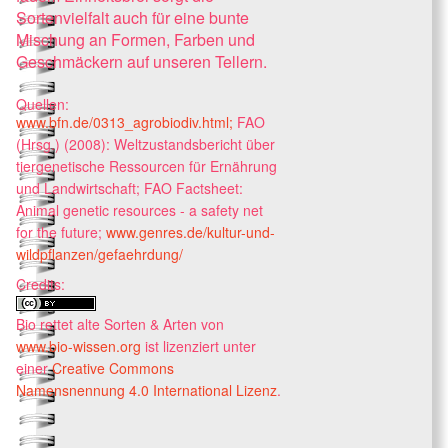
Sortenvielfalt auch für eine bunte
Mischung an Formen, Farben und
Geschmäckern auf unseren Tellern.
Quellen:
www.bfn.de/0313_agrobiodiv.html;
FAO
(Hrsg.) (2008): Weltzustandsbericht über
tiergenetische Ressourcen für Ernährung
und Landwirtschaft; FAO Factsheet:
Animal genetic resources - a safety net
for the future;
www.genres.de/kultur-und-
wildpflanzen/gefaehrdung/
Credits:
Bio rettet alte Sorten & Arten
von
www.bio-wissen.org
ist lizenziert unter
einer
Creative Commons
Namensnennung 4.0 International Lizenz
.