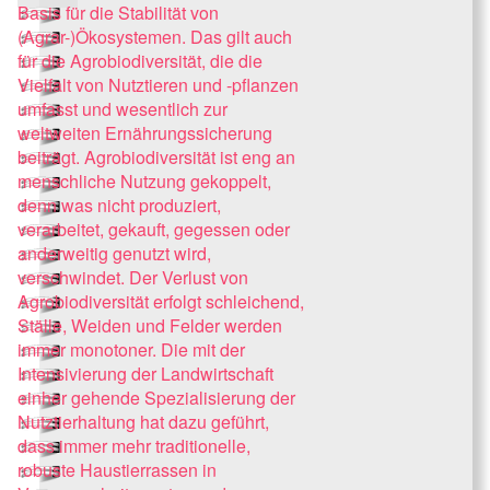
Basis für die Stabilität von
(Agrar-)Ökosystemen. Das gilt auch
für die Agrobiodiversität, die die
Vielfalt von Nutztieren und -pflanzen
umfasst und wesentlich zur
weltweiten Ernährungssicherung
beiträgt. Agrobiodiversität ist eng an
menschliche Nutzung gekoppelt,
denn was nicht produziert,
verarbeitet, gekauft, gegessen oder
anderweitig genutzt wird,
verschwindet. Der Verlust von
Agrobiodiversität erfolgt schleichend,
Ställe, Weiden und Felder werden
immer monotoner. Die mit der
Intensivierung der Landwirtschaft
einher gehende Spezialisierung der
Nutztierhaltung hat dazu geführt,
dass immer mehr traditionelle,
robuste Haustierrassen in