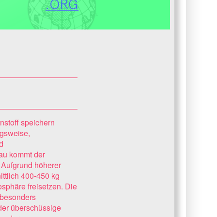
nstoff speichern
ngsweise,
d
bau kommt der
. Aufgrund höherer
tlich 400-450 kg
sphäre freisetzen. Die
 besonders
der überschüssige