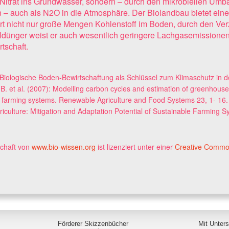
ls Nitrat ins Grundwasser, sondern – durch den mikrobiellen Umb
n – auch als N2O in die Atmosphäre. Der Biolandbau bietet eine
ert nicht nur große Mengen Kohlenstoff im Boden, durch den Verz
aldünger weist er auch wesentlich geringere Lachgasemissionen 
tschaft.
: Biologische Boden-Bewirtschaftung als Schlüssel zum Klimaschutz in d
B. et al. (2007): Modelling carbon cycles and estimation of greenhous
 farming systems. Renewable Agriculture and Food Systems 23, 1- 16. Ni
ulture: Mitigation and Adaptation Potential of Sustainable Farming 
chaft
von
www.bio-wissen.org
ist lizenziert unter einer
Creative Comm
Förderer Skizzenbücher
Mit Unter