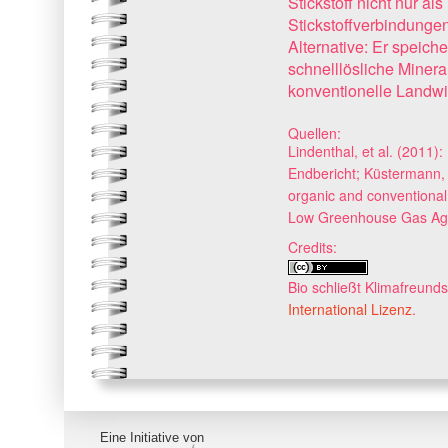
Stickstoff nicht nur a
Stickstoffverbindunge
Alternative: Er speich
schnelllösliche Miner
konventionelle Landwir
Quellen:
Lindenthal, et al. (2011)
Endbericht; Küstermann, 
organic and conventional
Low Greenhouse Gas Agric
Credits:
Bio schließt Klimafreunds
International Lizenz
.
Eine Initiative von