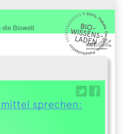
 die Biowelt
<
>