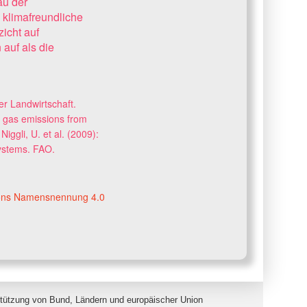
au der
 klimafreundliche
icht auf
auf als die
er Landwirtschaft.
e gas emissions from
ggli, U. et al. (2009):
Systems. FAO.
ons Namensnennung 4.0
stützung von Bund, Ländern und europäischer Union