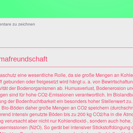
ntare zu zeichnen
imafreundschaft
aschutz eine wesentliche Rolle, da sie große Mengen an Kohle
f gebunden oder freigesetzt wird hängt u. a. von Bewirtschaftu
vität der Bodenorganismen ab. Humusverlust, Bodenerosion un
en sind für hohe CO2-Emissionen verantwortlich. Im Bioland
ung der Bodenfruchtbarkeit ein besonders hoher Stellenwert zu
Bio-Böden daher große Mengen an CO2 speichern (durchschnit
rend intensiv genutzte Böden bis zu 200 kg CO2/ha in die Atmo
g verursacht aber nicht nur Kohlendioxid-, sondern auch hohe,
emissionen (N2O). So gerät bei intensiver Stickstoffdüngung 