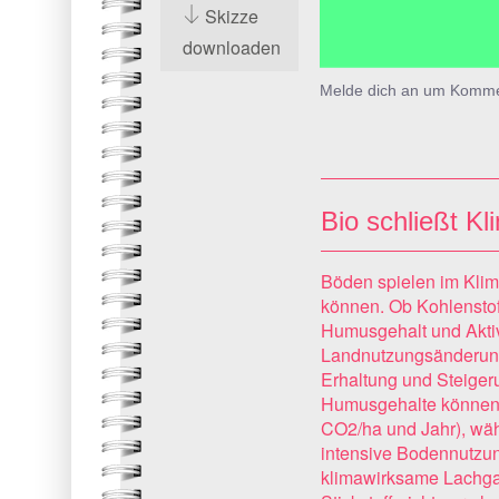
Skizze
downloaden
Melde dich an um Komme
Bio schließt Kl
Böden spielen im Klim
können. Ob Kohlenstof
Humusgehalt und Akti
Landnutzungsänderung
Erhaltung und Steiger
Humusgehalte können 
CO2/ha und Jahr), wäh
intensive Bodennutzun
klimawirksame Lachgas